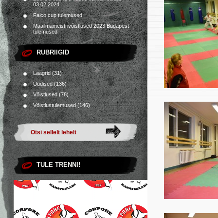
03.02.2024
Falco cup tulemused
Maailmameistrivõistlused 2023 Budapest
tulemused
RUBRIIGID
Laagrid
(31)
Uudised
(136)
Võistlused
(78)
Võistlustulemused
(146)
TULE TRENNI!
Videoesitaja