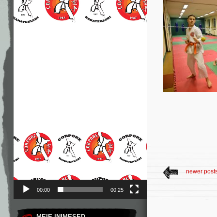
newer post
00:00
00:25
MEIE INIMESED