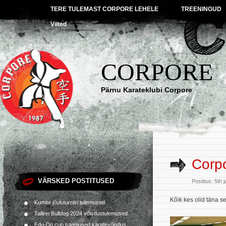
TERE TULEMAST CORPORE LEHELE
TREENINGUD
Viited
CORPORE
Pärnu Karateklubi Corpore
Corpo
VÄRSKED POSTITUSED
Postitus: 5th
Kõik kes olid täna s
Kumite jõuluturniiri tulemused
Tallinn Bulldog 2024 võistlustulemused.
Edu-Do cup tulemused karatevõistlus