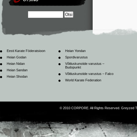
Eesti Karate Föderatsioon
Heian Yondan
Heian Godan
Spordivarustus
Heian Nidan
Võitluskunstide varustus –
Budopunkt
Heian Sandan
Võitluskunstide varustus – Falco
Heian Shodan
World Karate Federation
© 2010 CORPORE. All Rights Reserved. Greyzed 