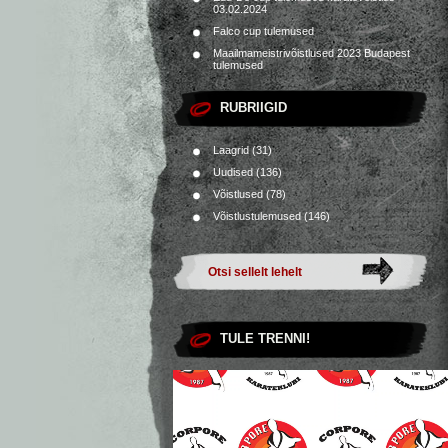
03.02.2024
Falco cup tulemused
Maailmameistrivõistlused 2023 Budapest
tulemused
RUBRIIGID
Laagrid
(31)
Uudised
(136)
Võistlused
(78)
Võistlustulemused
(146)
TULE TRENNI!
Videoesitaja