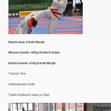
Naiste kata: II koht Margit
Meeste kumite +84kg II koht Kristjan
Naiste kumite -61kg II koht Margit
Treener: Ene
Sekreatariaat: Anita
Tublilt võistlesid: Aleks ja Vitali.