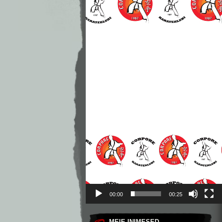
00:00
00:25
MEIE INIMESED