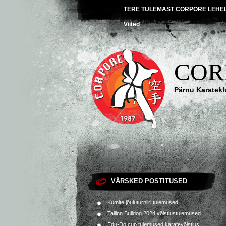
TERE TULEMAST CORPORE LEHE
Viited
COR
Pärnu Karatekl
VÄRSKED POSTITUSED
Kumite jõuluturniiri tulemused
Tallinn Bulldog 2024 võistlustulemused.
Edu-Do cup tulemused karatevõistlus