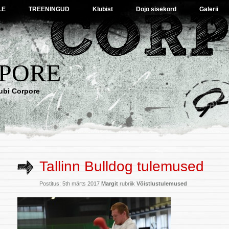
LE
TREENINGUD
Klubist
Dojo sisekord
Galerii
PORE
ubi Corpore
Tallinn Bulldog tulemused
Postitus: 5th märts 2017
Margit
rubriik
Võistlustulemused